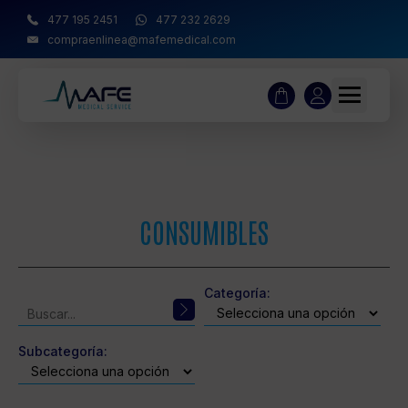
477 195 2451
477 232 2629
compraenlinea@mafemedical.com
CONSUMIBLES
Categoría:
Subcategoría: