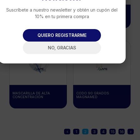
Suscríbete a nuestro newsletter y obtén un cupón del
SENSOR DE TEMPERATURA
CIRCUITO DE VENTILACIÓN
10% en tu primera compra
FISHER & PAYKEL
UNIVERSAL
QUIERO REGISTRARME
NO, GRACIAS
MASCARILLA DE ALTA
CODO 90 GRADOS
CONCENTRACIÓN
MAGNAMED
‹
1
2
3
4
15
16
›