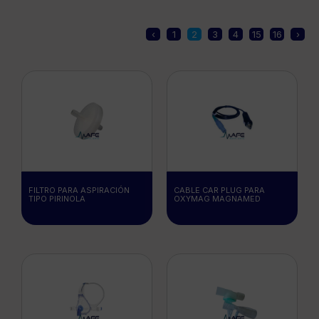
‹
1
2
3
4
15
16
›
FILTRO PARA ASPIRACIÓN
CABLE CAR PLUG PARA
TIPO PIRINOLA
OXYMAG MAGNAMED