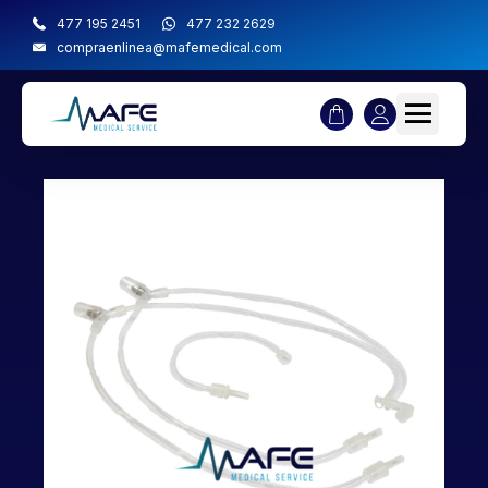
477 195 2451
477 232 2629
compraenlinea@mafemedical.com