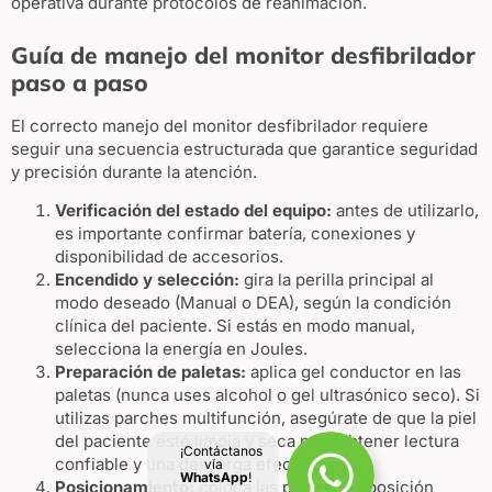
operativa durante protocolos de reanimación.
Guía de manejo del monitor desfibrilador
paso a paso
El correcto manejo del monitor desfibrilador requiere
seguir una secuencia estructurada que garantice seguridad
y precisión durante la atención.
Verificación del estado del equipo:
antes de utilizarlo,
es importante confirmar batería, conexiones y
disponibilidad de accesorios.
Encendido y selección:
gira la perilla principal al
modo deseado (Manual o DEA), según la condición
clínica del paciente. Si estás en modo manual,
selecciona la energía en Joules.
Preparación de paletas:
aplica gel conductor en las
paletas (nunca uses alcohol o gel ultrasónico seco). Si
utilizas parches multifunción, asegúrate de que la piel
del paciente esté limpia y seca para obtener lectura
¡Contáctanos
confiable y una descarga efectiva .
vía
WhatsApp
!
Posicionamiento:
coloca las paletas en posición