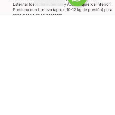
Esternal (derecha superior) y Ápex (izquierda inferior).
Presiona con firmeza (aprox. 10-12 kg de presión) para
asegurar un buen contacto.
Evaluar el ritmo cardíaco:
analiza el ECG y determina
el tipo de intervención requerida.
Carga:
presiona el botón de «Cargar» en el panel o
directamente en el botón amarillo de la paleta. Espera
la señal sonora y visual de carga completa.
Aplicar la descarga si es necesario:
verifica que
nadie tenga contacto con el paciente ni a la camilla
antes de administrar la descarga. Presiona ambos
botones de choque simultáneamente.
Evaluación:
reinicia las compresiones de inmediato
tras la descarga y observa el monitor después de dos
minutos de RCP. Después de la intervención,
supervise continuamente la evolución clínica del
paciente.
Cotiza hoy mismo tu monitor Cardiomax
en Mafe Medical Service