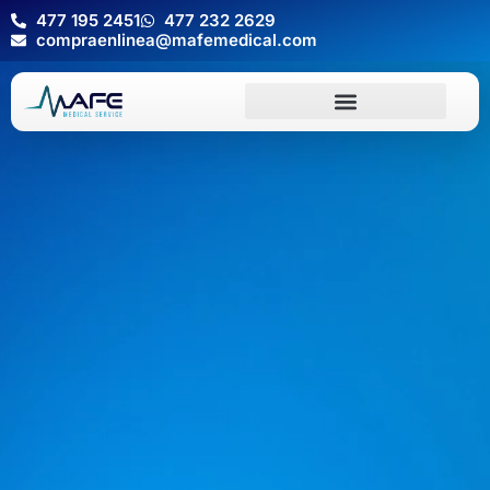
477 195 2451
477 232 2629
compraenlinea@mafemedical.com