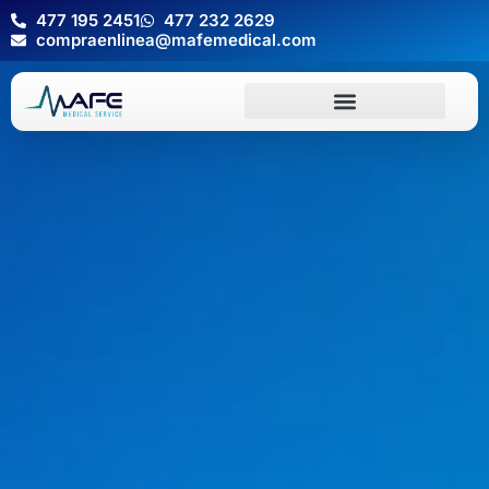
477 195 2451
477 232 2629
compraenlinea@mafemedical.com