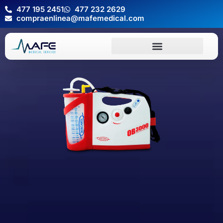
477 195 2451
477 232 2629
compraenlinea@mafemedical.com