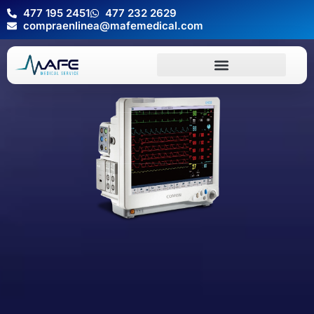
477 195 2451
477 232 2629
compraenlinea@mafemedical.com