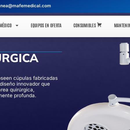
inea@mafemedical.com
 MÉDICO
EQUIPOS EN OFERTA
CONSUMIBLES
MANTENI
ÚRGICA
seen cúpulas fabricadas
n diseño innovador que
área quirúrgica,
mente profunda.