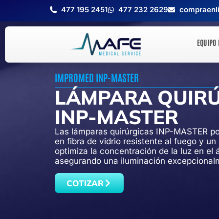
477 195 2451
477 232 2629
compraenl
EQUIPO
IMPROMED INP-MASTER
LÁMPARA QUIR
INP-MASTER
Las lámparas quirúrgicas
INP-MASTER
po
en fibra de vidrio resistente al fuego y u
optimiza la concentración de la luz en el 
asegurando una iluminación excepcional
COTIZAR